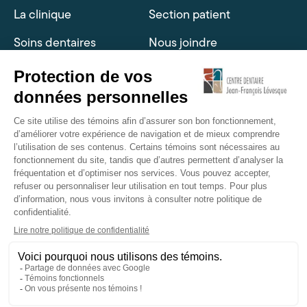
La clinique
Section patient
Soins dentaires
Nous joindre
Soins médico-esthétique
Implantologie
HEURES D'OUVERTURE
Lundi
8h00 à 16h30
Mardi
8h00 à 16h30
Mercredi
8h00 à 16h30
Jeudi
8h00 à 16h30
Vendredi*
8h00 à 16h00
Samedi
Fermé
Dimanche
Fermé
*sujet à changement