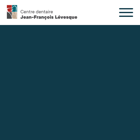
Centre
dentaire
Jean-
François
Lévesque
À propos
Nos services
Section patient
Nous joindre
en