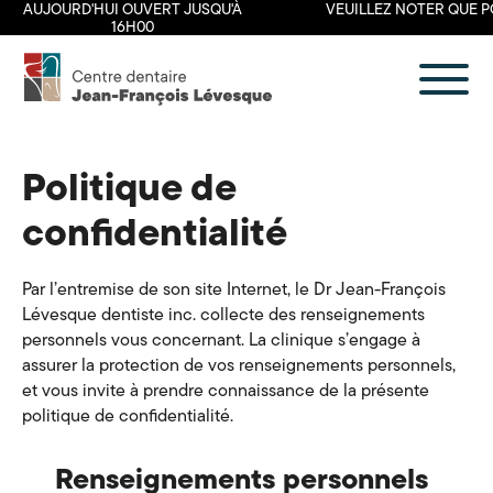
AUJOURD'HUI OUVERT JUSQU'À
VEUILLEZ NOTER QUE PO
16H00
Centre
dentaire
Jean-
François
Lévesque
Politique de
À propos
confidentialité
Nos services
Section patient
Par l’entremise de son site Internet, le Dr Jean-François
Lévesque dentiste inc. collecte des renseignements
Nous joindre
personnels vous concernant. La clinique s’engage à
assurer la protection de vos renseignements personnels,
en
et vous invite à prendre connaissance de la présente
politique de confidentialité.
Renseignements personnels