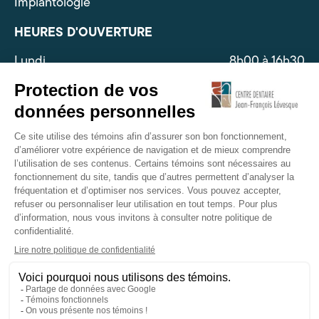
Implantologie
HEURES D'OUVERTURE
Lundi
8h00 à 16h30
Mardi
8h00 à 16h30
Mercredi
8h00 à 16h30
Jeudi
8h00 à 16h30
Vendredi*
8h00 à 16h00
Samedi
Fermé
Dimanche
Fermé
*sujet à changement
026 Centre dentaire Jean-François Lévesque -
Tous droits réservés.