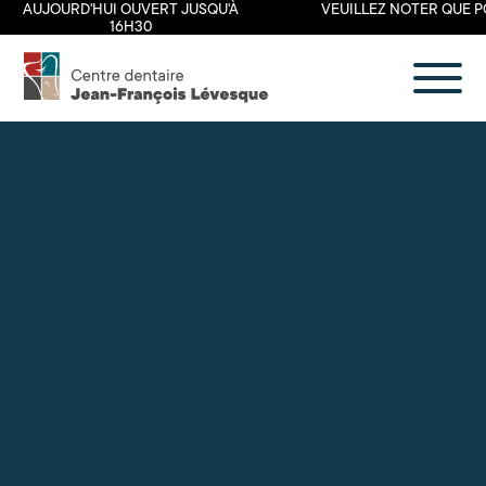
AUJOURD'HUI OUVERT JUSQU'À
VEUILLEZ NOTER QUE PO
16H30
Centre
dentaire
Jean-
François
Lévesque
À propos
Nos services
Section patient
Nous joindre
en