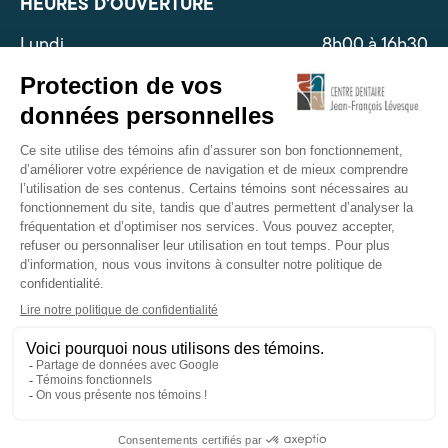
HEURES D'OUVERTURE
Lundi
8h00 à 16h30
Mardi
8h00 à 16h30
Mercredi
8h00 à 16h30
Jeudi
8h00 à 16h30
Vendredi*
8h00 à 16h00
Samedi
Fermé
Dimanche
Fermé
*sujet à changement
026 Centre dentaire Jean-François Lévesque -
Tous droits réservés.
Développement web par